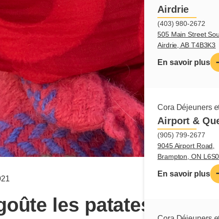
Airdrie
(403) 980-2672
505 Main Street Sou
Airdrie, AB T4B3K3
En savoir plus
Cora Déjeuners et
Airport & Qu
(905) 799-2677
9045 Airport Road,
Brampton, ON L6S
En savoir plus
021
goûte les patates douce
Cora Déjeuners et