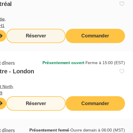
tréal
die,
3H1
Réserver
Commander
Présentement ouvert
∙
Ferme à 15:00 (EST)
 dîners
tre - London
t North,
M9
Réserver
Commander
Présentement fermé
∙
Ouvre demain à 06:00 (MST)
 dîners