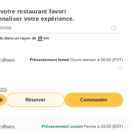
votre restaurant favori
naliser votre expérience.
Localisez-
tats dans un rayon de
km
Présentement fermé
∙
Ouvre demain à 06:00 (PST)
 dîners
,
T5T5
Réserver
Commander
Présentement ouvert
∙
Ferme à 15:00 (EST)
 dîners