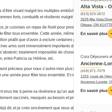
Alta Vista - 
 d’être vivant malgré les multiples embûches qui s’acharnent à 
(613) 523-2672
mmes forts, combatifs et résilients malgré tout.
2629 Alta Vista Driv
Ottawa, ON K1V7T
s, je cuisinais un repas de Noël pour presque 30 personnes. Et
e fêter tous ensemble. Cette année, même si on nous a concédé 
En savoir plus
eillon plutôt que d’avoir à exclure certaines personnes parce que 
ches amis sont immensément importants dans mon cœur. Et il m’a
t s’abstenir; totalement impossible de choisir entre Patrice ou Mar
Cora Déjeuners et
m, entre Patricia ou Hélène, etc.
Ancienne-Lor
 sont précieux pour nous s’avère mon plus beau cadeau cette ann
(418) 871-7079
 une année pour fêter tous ensemble. Et non, je ne suis pas trist
1333, route de l'Aér
Ancienne-Lorette,
En savoir plus
t virus tire à peine sa révérence qu’un autre malin cogne à nos 
riplement vaccinés, masqués au besoin et prudents à l’extrême.
 déjà dit, et je crois sincèrement que nous allons nous adapter à ce