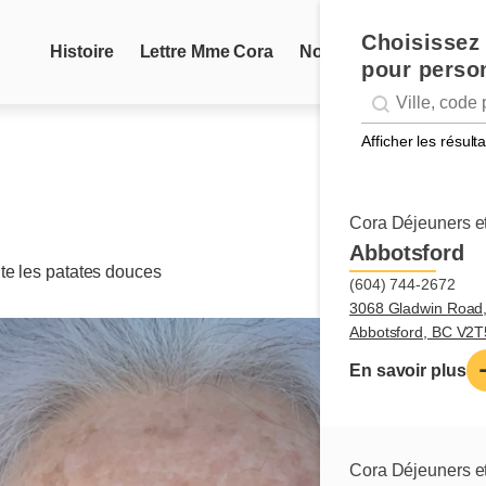
Choisissez 
Histoire
Lettre Mme Cora
Nouvelles
Recettes
pour person
Geolocation
Géolocalisation
Afficher les résul
Cora Déjeuners et
Abbotsford
te les patates douces
(604) 744-2672
3068 Gladwin Road
Abbotsford, BC V2
En savoir plus
Cora Déjeuners et