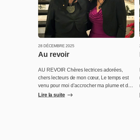
28 DÉCEMBRE 2025
Au revoir
AU REVOIR Chères lectrices adorées,
chers lecteurs de mon cœur, Le temps est
venu pour moi d’accrocher ma plume et de
mettre fin aux Lettres du dimanche. Cette
Lire la suite
magnifique aventure s’est présentée dans
ma vie de manière aussi inattendue que la
pandémie qui lui a donné sa raison
d’exister. Tandis que la majorité de nos
restaurants ont été contraints de fermer