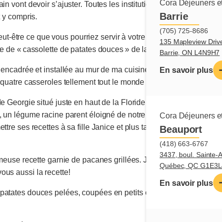
Cora Déjeuners et
ain vont devoir s’ajuster. Toutes les institutions, tous nos comm
Barrie
t y compris.
(705) 725-8686
tre ce que vous pourriez servir à votre famille avec vos restes
135 Mapleview Driv
te de « cassolette de patates douces » de la grand-mère de ma bel
Barrie, ON L4N9H7
t encadrée et installée au mur de ma cuisine depuis 1995.
En savoir plus
u quatre casseroles tellement tout le monde veut en rapporter che
de Georgie situé juste en haut de la Floride dans le sud du grand
, un légume racine parent éloigné de notre pomme de terre. Doris
Cora Déjeuners et
ttre ses recettes à sa fille Janice et plus tard à la fille de cell
Beauport
(418) 663-6767
3437, boul. Sainte-
fameuse recette garnie de pacanes grillées. Je vous assure que s
Québec, QC G1E3L
ous aussi la recette!
En savoir plus
atates douces pelées, coupées en petits cubes et bouillies jusqu