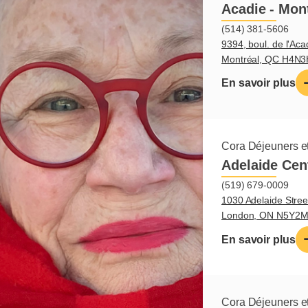
Acadie - Mon
(514) 381-5606
9394, boul. de l'Aca
Montréal, QC H4N
En savoir plus
Cora Déjeuners et
Adelaide Cen
(519) 679-0009
1030 Adelaide Stree
London, ON N5Y2
En savoir plus
Cora Déjeuners et