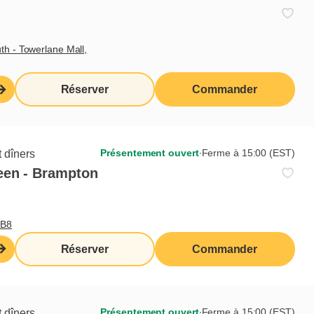
th - Towerlane Mall,
Réserver
Commander
Présentement ouvert
∙
Ferme à 15:00 (EST)
 dîners
een - Brampton
0B8
Réserver
Commander
s
Présentement ouvert
∙
Ferme à 15:00 (EST)
 dîners