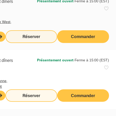
Présentement ouvert
∙
Ferme à 15:00 (EST)
 dîners
erces, le monde des Arts, nos cœurs
 de dinde, de tourtières et de
e West,
le-fille.
Réserver
Commander
z eux.
 pays américain. Dans cet État, on
 a vite appris comment la cuisiner
Présentement ouvert
∙
Ferme à 15:00 (EST)
 dîners
e-ci, Brandy Ashton qui épousa mon
Anne,
i vous essayez cette casserole de
4
Réserver
Commander
’à ce que la chair soit tendre.