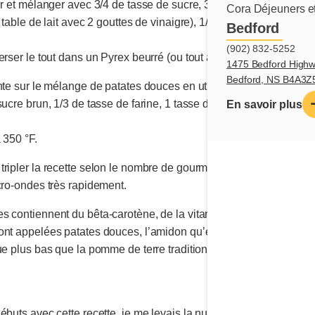
r et mélanger avec 3/4 de tasse de sucre, 3 c. à soupe de beurre, 1
Cora Déjeuners et
table de lait avec 2 gouttes de vinaigre), 1/2 cuillère à thé de sel
Bedford
(902) 832-5252
rser le tout dans un Pyrex beurré (ou tout autre plat allant au fou
1475 Bedford Highw
Bedford, NS B4A3Z
te sur le mélange de patates douces en utilisant une cuillère. Po
sucre brun, 1/3 de tasse de farine, 1 tasse de pacanes (ou de noi
En savoir plus
 350 °F.
ripler la recette selon le nombre de gourmands que vous aurez aut
cro-ondes très rapidement.
s contiennent du bêta-carotène, de la vitamine A et des fibres?
ont appelées patates douces, l’amidon qu’elles contiennent est
que plus bas que la pomme de terre traditionnelle. BON APPÉTIT!
buts avec cette recette, je me levais la nuit pour manger un peti