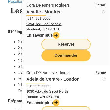
Recettes
|
1 décembre 2024
Fermé
Cora Déjeuners et dîners
Les biscuits des Fêtes de
Acadie - Montréal
Cora
(514) 381-5606
9394, boul. de l'Acadie,
Montréal, QC H4N3H1
0102Ingrédients
En savoir plus
2 tasses (500 ml) de beurre
Réserver
2 tasses (500 ml) de sucre blanc
2 œufs
Commander
4 c. à thé (20 ml) de vanille
menu
5 1/3 tasses (1 325 ml) de farine tamisée
Fermé
1 c. à thé (5 ml) de poudre à pâte
Cora Déjeuners et dîners
½ c. à thé (2.5 ml) de sel
Adelaide Centre - London
1 tasse (250 ml) de fruits confits
(519) 679-0009
Optionnel : brisures de chocolat ou noix
1030 Adelaide Street North,
London, ON N5Y2M9
Préparation
En savoir plus