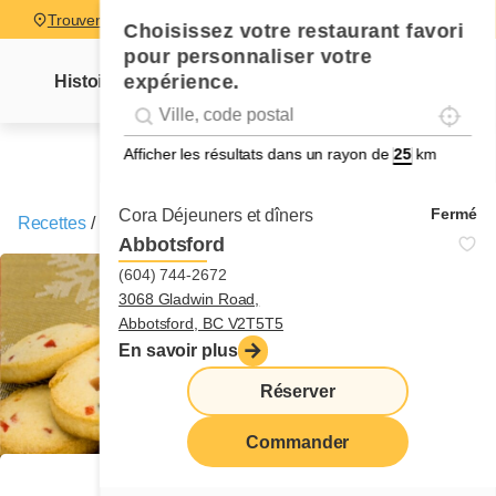
Trouver un restaurant
Choisissez votre restaurant favori
pour personnaliser votre
expérience.
Histoire
Lettre Mme Cora
Nouvelles
Recettes
Localise
Geolocation
Géolocalisation
Afficher les résultats dans un rayon de
km
Fermé
Cora Déjeuners et dîners
Recettes
/
Les biscuits des Fêtes de Cora
Abbotsford
(604) 744-2672
3068 Gladwin Road,
Abbotsford, BC V2T5T5
En savoir plus
Réserver
Commander