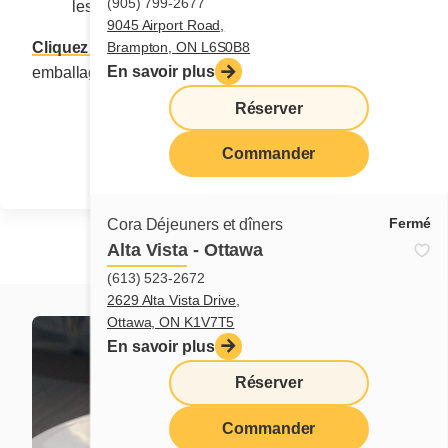
(905) 799-2677
les biscuits soient dorés (env. 10 à 12 minutes).
9045 Airport Road,
Brampton, ON L6S0B8
Cliquez ici
pour savoir comment réaliser cet
En savoir plus
emballage cadeau.
Réserver
Partager
Commander
Fermé
Cora Déjeuners et dîners
Alta Vista - Ottawa
(613) 523-2672
2629 Alta Vista Drive,
Ottawa, ON K1V7T5
En savoir plus
Réserver
Commander