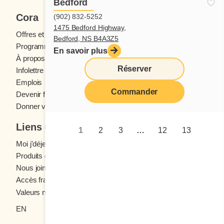
Bedford
45 secondes devraient suffire. À vous
Cora
(902) 832-5252
maintenant de déguster ce délice comme vous
1475 Bedford Highway,
le souhaitez. Bon appétit!
Offres et concours
Bedford, NS B4A3Z5
Programme fidélité Cora
En savoir plus
À propos des restaurants Cora
Réserver
Infolettre Cora
Emplois
Commander
Devenir franchisé
Donner votre avis
Liens utiles
1
2
3
…
12
13
Moi j'déjeune (Blogue)
Produits d'épicerie
Nous joindre
Accès franchisés
Valeurs nutritives
EN