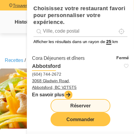
Trouver un restaurant
Choisissez votre restaurant favori
pour personnaliser votre
expérience.
Histoire
Lettre Mme Cora
Nouvelles
Recettes
Localise
Geolocation
Géolocalisation
Afficher les résultats dans un rayon de
km
Fermé
Cora Déjeuners et dîners
Recettes
/
Salade de mangues et de noix de cajou
Abbotsford
(604) 744-2672
3068 Gladwin Road,
Abbotsford, BC V2T5T5
En savoir plus
Réserver
Commander