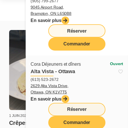
(905) 799-2677
9045 Airport Road,
Brampton, ON L6S0B8
En savoir plus
Réserver
Commander
Ouvert
Cora Déjeuners et dîners
Alta Vista - Ottawa
(613) 523-2672
2629 Alta Vista Drive,
Ottawa, ON K1V7T5
En savoir plus
Réserver
1 JUIN 2026
1 AVRIL 2026
Crêpes S’mores
Gaufre
Commander