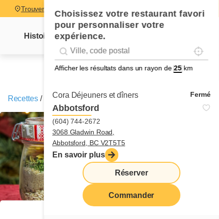
Trouver un restaurant
Choisissez votre restaurant favori
pour personnaliser votre
expérience.
Histoire
Lettre Mme Cora
Nouvelles
Recettes
Localise
Geolocation
Géolocalisation
Afficher les résultats dans un rayon de
km
Fermé
Cora Déjeuners et dîners
Recettes
/
Soupe en pot
Abbotsford
(604) 744-2672
3068 Gladwin Road,
Abbotsford, BC V2T5T5
En savoir plus
Réserver
Commander