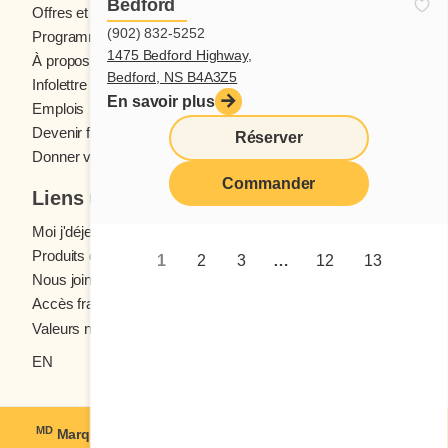
Bedford
le souhaitez. Bon appétit!
Offres et concours
(902) 832-5252
Programme fidélité Cora
1475 Bedford Highway,
À propos des restaurants Cora
Bedford, NS B4A3Z5
Infolettre Cora
En savoir plus
Emplois
Devenir franchisé
Réserver
Donner votre avis
Commander
Liens utiles
Moi j'déjeune (Blogue)
Produits d'épicerie
1
2
3
…
12
13
Nous joindre
Accès franchisés
Valeurs nutritives
EN
MD
Marque déposée de Coramark inc. © 2021-2026
Cora