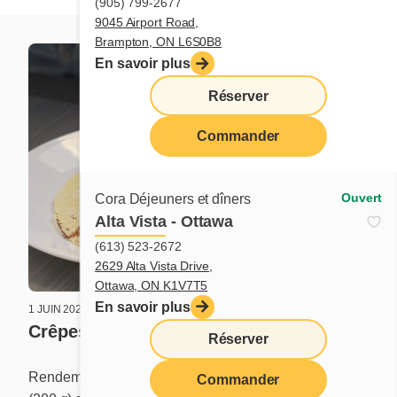
(905) 799-2677
9045 Airport Road,
Brampton, ON L6S0B8
En savoir plus
Réserver
Commander
Ouvert
Cora Déjeuners et dîners
Alta Vista - Ottawa
(613) 523-2672
2629 Alta Vista Drive,
Ottawa, ON K1V7T5
En savoir plus
1 JUIN 2026
1 AVRIL 2026
Crêpes S’mores
Gaufre
Réserver
Rendement : 8 crêpes Ingrédients : 1 1/3 tasse
Rendement : 6 gaufres
Commander