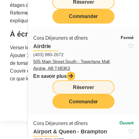
Réserver
étages distincts.
Refermer le pot. Offrir avec une étiquette-cadeau
Commander
expliquant comment confectionner la soupe.
À écrire sur l’étiquette-cadeau
Fermé
Cora Déjeuners et dîners
Airdrie
Verser le contenu du pot dans un grand chaudron.
(403) 980-2672
Ajouter 10 tasses (2,5 l) d’eau et une boîte de 796 ml
505 Main Street South - Towerlane Mall,
de tomates en dés. Porter à ébullition, réduire le feu.
Airdrie, AB T4B3K3
Couvrir et laisser mijoter pendant 1 heure ou jusqu’à
En savoir plus
ce que les lentilles soient tendres.
Réserver
Partager
Commander
Ouvert
Cora Déjeuners et dîners
Airport & Queen - Brampton