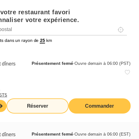
votre restaurant favori
naliser votre expérience.
Localisez-
tats dans un rayon de
km
Présentement fermé
∙
Ouvre demain à 06:00 (PST)
Présentement fermé
∙
Ouvre demain à 06:00 (PST)
 dîners
,
,
Commander de ce
T5T5
Réserver
restaurant
Réserver
Commander
Présentement fermé
∙
Ouvre demain à 06:00 (EST)
 dîners