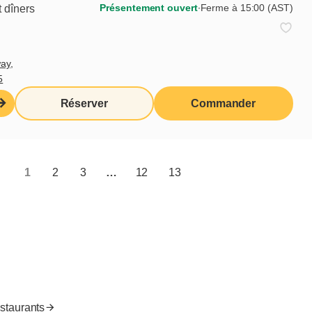
Présentement ouvert
∙
Ferme à 15:00 (AST)
 dîners
Je veux m'inscrire
ay,
5
Liens utiles
Réserver
Commander
Moi j'déjeune (Blogue)
Produits d'épicerie
Cora
Nous joindre
1
2
3
…
12
13
Accès franchisés
Valeurs nutritives
EN
estaurants