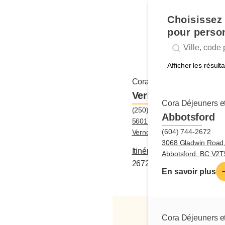
Choisissez 
pour person
Geolocation
Géolocalisation
Afficher les résul
Cora Déjeuners et dîners
Vernon
Cora Déjeuners et
(250) 549-2672
Abbotsford
5601 Anderson Way, Unit 302
(604) 744-2672
Vernon, BC V1T9V1
3068 Gladwin Road
Itinéraire
|
(250) 549-
Abbotsford, BC V2
2672
En savoir plus
Cora Déjeuners et