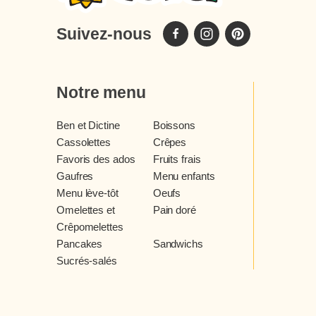
Suivez-nous
Notre menu
Ben et Dictine
Boissons
Cassolettes
Crêpes
Favoris des ados
Fruits frais
Gaufres
Menu enfants
Menu lève-tôt
Oeufs
Omelettes et
Pain doré
Crêpomelettes
Pancakes
Sandwichs
Sucrés-salés