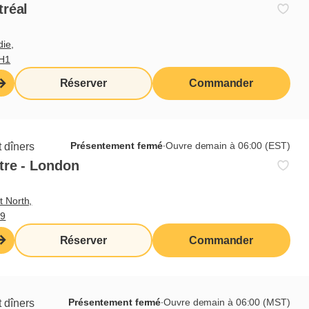
erture
tréal
die,
3H1
Réserver
Commander
Présentement fermé
∙
Ouvre demain à 06:00 (EST)
 dîners
tre - London
t North,
M9
Réserver
Commander
Présentement fermé
∙
Ouvre demain à 06:00 (MST)
 dîners