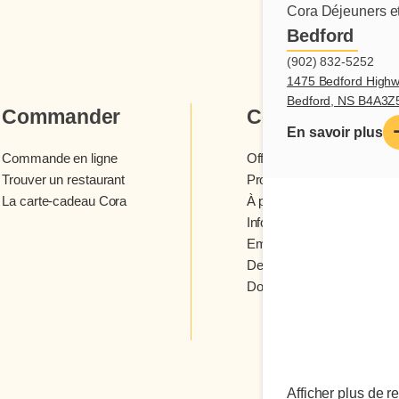
Cora Déjeuners et
Bedford
(902) 832-5252
1475 Bedford Highw
Bedford, NS B4A3Z
Commander
Cora
En savoir plus
Commande en ligne
Offres et concours
Trouver un restaurant
Programme fidélité Cora
La carte-cadeau Cora
À propos des restaurants 
Infolettre Cora
Emplois
Devenir franchisé
Donner votre avis
Afficher plus de r