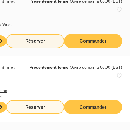
Présentement fermé
∙
Ouvre demain à 06:00 (EST)
 dîners
êve?
e West,
Réserver
Commander
Présentement fermé
∙
Ouvre demain à 06:00 (EST)
 dîners
Anne,
4
Réserver
Commander
Abonnez-vous à notre infolettre