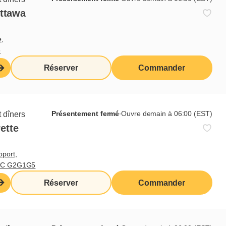
Ottawa
e,
5
Réserver
Commander
Présentement fermé
∙
Ouvre demain à 06:00 (EST)
 dîners
ette
oport,
 QC G2G1G5
Réserver
Commander