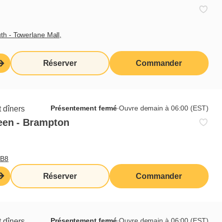
Commande à
Livraison
emporter
th - Towerlane Mall,
Terrasse
Réserver
Commander
Présentement fermé
∙
Ouvre demain à 06:00 (EST)
 dîners
een - Brampton
0B8
Réserver
Commander
Présentement fermé
∙
Ouvre demain à 06:00 (EST)
 dîners