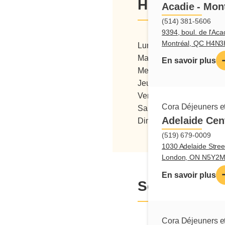
Heures d'ouv
Acadie - Mon
(514) 381-5606
9394, boul. de l'Aca
Montréal, QC H4N
Lundi
06:00 - 15:00
Mardi
06:00 - 15:00
En savoir plus
Mercredi
06:00 - 15:00
Jeudi
06:00 - 15:00
Vendredi
06:00 - 15:00
Cora Déjeuners et
Samedi
06:00 - 15:00
Adelaide Cen
Dimanche
07:00 - 15:00
(519) 679-0009
1030 Adelaide Stree
London, ON N5Y2
En savoir plus
Services
Cora Déjeuners et