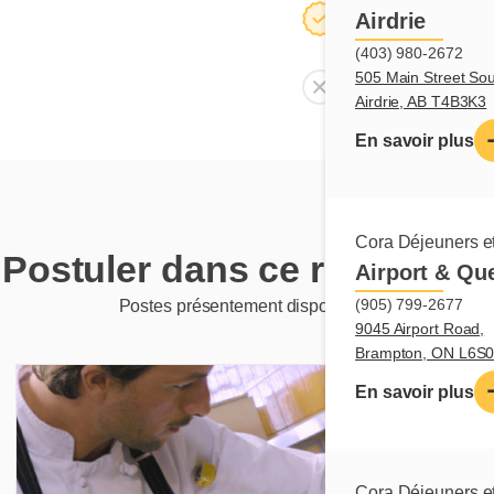
Salle à manger
Airdrie
(403) 980-2672
505 Main Street Sou
Salle de réunion
Airdrie, AB T4B3K3
En savoir plus
Cora Déjeuners et
Postuler dans ce restaurant
Airport & Qu
(905) 799-2677
Postes présentement disponibles
9045 Airport Road,
Brampton, ON L6S
En savoir plus
Cora Déjeuners et