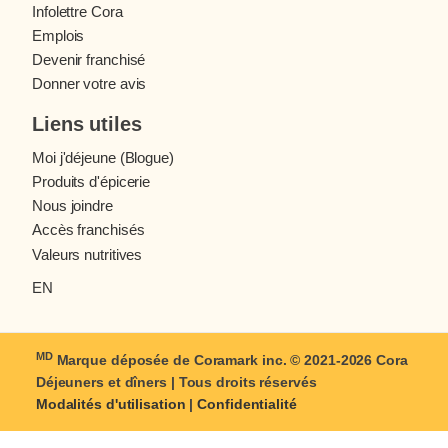
Infolettre Cora
Emplois
Devenir franchisé
Donner votre avis
Liens utiles
Moi j'déjeune (Blogue)
Produits d'épicerie
Nous joindre
Accès franchisés
Valeurs nutritives
EN
MD
Marque déposée de Coramark inc. © 2021-2026
Cora
Déjeuners et dîners
| Tous droits réservés
Modalités d'utilisation
|
Confidentialité