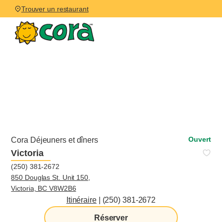
Trouver un restaurant
Ouvert
Cora Déjeuners et dîners
Victoria
(250) 381-2672
850 Douglas St. Unit 150,
Victoria, BC V8W2B6
Itinéraire
|
(250) 381-2672
Réserver