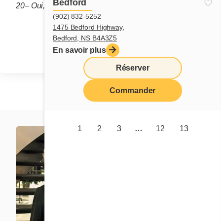
Bedford
20– Oui, beaucoup
(902) 832-5252
1475 Bedford Highway,
Partager
Bedford, NS B4A3Z5
En savoir plus
Réserver
Commander
1
2
3
…
12
13