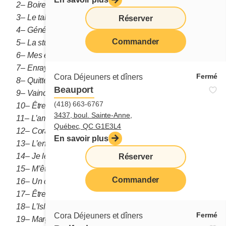
2– Boire trop de café
3– Le talent d’écriture
Réserver
4– Généreuse
Commander
5– La stupidité
6– Mes enfants
7– Enrayer la pauvreté
Fermé
Cora Déjeuners et dîners
8– Quitter le méchant mari
Beauport
9– Vaincre malgré tout
(418) 663-6767
10– Être avec mon grand-père
3437, boul. Sainte-Anne,
11– L’amour
Québec, QC G1E3L4
12– Cora
En savoir plus
13– L’enlèvement de mon fils
14– Je les donnerais aux démunis
Réserver
15– M’être mal mariée
Commander
16– Un compagnon compatible
17– Être en amour
18– L’Islande
Fermé
Cora Déjeuners et dîners
19– Margaret Atwood