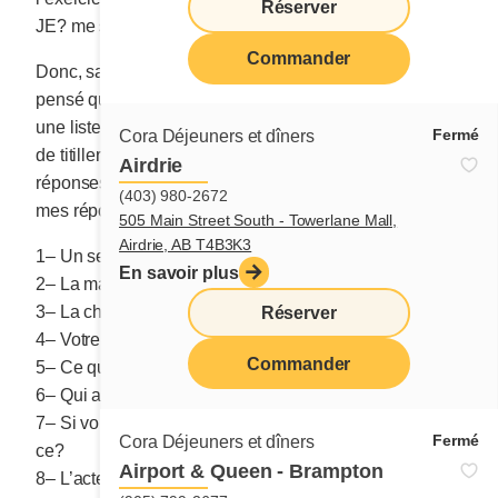
Réserver
JE? me semble insaisissable.
Commander
Donc, sans dénigrer ces savants questionnaires, j’ai
pensé qu’il serait rigolo ce matin de vous composer
une liste de questions disparates dont le seul but serait
Fermé
Cora Déjeuners et dîners
de titiller votre réflexion. D’accord? Écrivez les
Airdrie
réponses dans votre tête. Si vous souhaitez découvrir
(403) 980-2672
mes réponses, je vous les laisse à la fin du texte
.
505 Main Street South - Towerlane Mall,
Airdrie, AB T4B3K3
1– Un seul mot pour vous décrire.
En savoir plus
2– La mauvaise habitude que vous désirez perdre.
3– La chose la plus précieuse que vous possédez.
Réserver
4– Votre plus grande qualité.
Commander
5– Ce qui vous met en colère.
6– Qui aimez-vous le plus au monde?
7– Si vous pouviez faire un seul miracle, lequel serait-
Fermé
Cora Déjeuners et dîners
ce?
Airport & Queen - Brampton
8– L’acte le plus courageux que vous ayez posé.