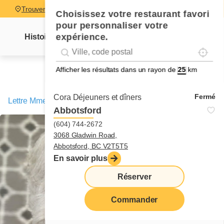
Trouver un restaurant
Choisissez votre restaurant favori
pour personnaliser votre
expérience.
Histoire
Lettre Mme Cora
Nouvelles
Recettes
Localise
Geolocation
Géolocalisation
Afficher les résultats dans un rayon de
km
Fermé
Cora Déjeuners et dîners
Lettre Mme Cora
/
Amusons-nous un peu!
Abbotsford
(604) 744-2672
3068 Gladwin Road,
Abbotsford, BC V2T5T5
En savoir plus
Réserver
Commander