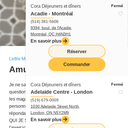
Fermé
Cora Déjeuners et dîners
Acadie - Montréal
(514) 381-5606
9394, boul. de l'Acadie,
Montréal, QC H4N3H1
En savoir plus
Réserver
Lettre Mme Cora
|
10 juin 2022
Commander
Amusons-nous un peu!
menu
Fermé
Cora Déjeuners et dîners
Je ne sais pas pour vous, mais moi j’adore les listes de
Adelaide Centre - London
questions inusitées qu’on retrouve un peu partout dans
les magazines de psychologie ou de cheminement
(519) 679-0009
personnel. Chaque fois, j’ai l’impression qu’en
1030 Adelaide Street North,
London, ON N5Y2M9
répondant aux différentes questions, j’apprendrai enfin
En savoir plus
QUI JE SUIS. Et pourtant, d’après mon expérience,
l’exercice est toujours à refaire, car l’éternel QUI SUIS-