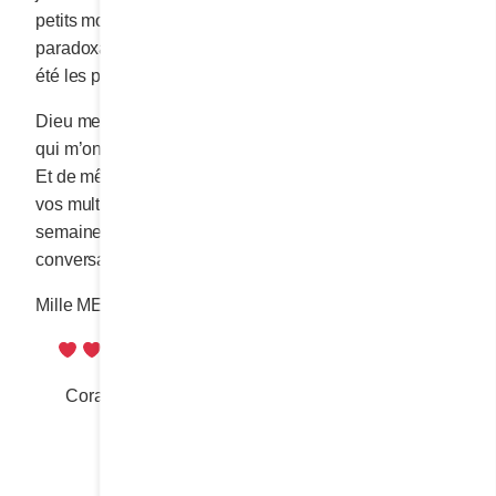
petits mots d’encouragement à mes débuts et
paradoxalement, on dirait que c’est l’époque où ils ont
été les plus rares.
Dieu merci, ce sont les immenses sourires des clients
qui m’ont toujours gardée saine d’esprit et combative.
Et de même aujourd’hui, très chers lecteurs, ce sont
vos multiples bons commentaires qui, chaque
semaine, m’encouragent à poursuivre notre
conversation.
Mille MERCIS à vous tous!
Cora
Partager