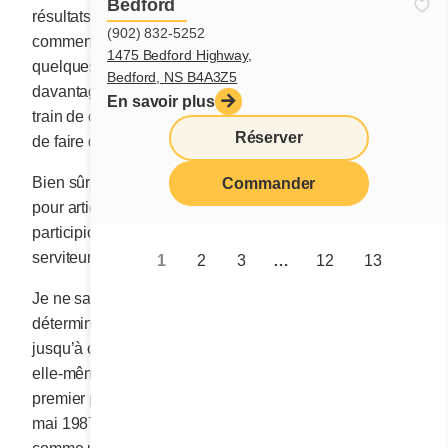
Bedford
résultats que ces autres n’ont pas connus. J’ai
(902) 832-5252
commencé très tôt à convaincre mes enfants et les
1475 Bedford Highway,
quelques premiers employés que nous faisions
Bedford, NS B4A3Z5
davantage que de servir les clients; que nous étions en
En savoir plus
train de construire quelque chose, une idée, une façon
Réserver
de faire différente de ce qui existait ailleurs.
Bien sûr, je manquais de mots et de connaissances
Commander
pour articuler correctement l’œuvre à laquelle nous
participions et dont nous devenions les humbles
serviteurs.
1
2
3
…
12
13
Je ne sais pas où j’ai trouvé le courage et la
détermination nécessaires à entretenir cette chimère
jusqu’à ce qu’elle puisse émerger du néant et vivre par
elle-même. J’en suis consciente aujourd’hui. Dans ce
premier petit restaurant de 29 places assises ouvert en
mai 1987, j’ai accouché d’un concept extraordinaire. Et