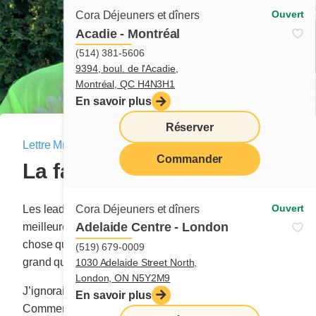
Ouvert
Cora Déjeuners et dîners
Acadie - Montréal
(514) 381-5606
9394, boul. de l'Acadie,
Montréal, QC H4N3H1
En savoir plus
Réserver
Lettre Mme Cora
|
20 août 2021
Commander
La fabrication d’un CHEF!
menu
Ouvert
Cora Déjeuners et dîners
Les leaders se fabriquent eux-mêmes à partir de la
Adelaide Centre - London
meilleure raison au monde : vouloir créer quelque
chose qui a le potentiel de devenir beaucoup plus
(519) 679-0009
grand qu’eux-mêmes.
1030 Adelaide Street North,
London, ON N5Y2M9
J’ignorais ces choses en ouvrant le premier petit resto.
En savoir plus
Comment l’aurai-je su? Moi qui n’ai appris, pendant