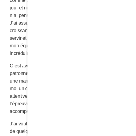
comme une vraie mère, j’ai veillé moi-même mon bébé
jour et nuit. En cuisinant, en inventant et en dormant, je
n’ai pensé qu’à lui, à son bien-être et à sa pérennité.
J’ai assumé toutes les responsabilités liées à sa
croissance, aidant les gens autour de lui à mieux le
servir et prenant soin de nous garder, mes enfants,
mon équipe et moi, à l’abri du chaos pessimiste des
incrédules.
C’est avec l’arrivée du concept Cora qu’est née la
patronne en moi. Mes enfants ayant déjà fait de moi
une maman, la naissance du concept CORA a fait de
moi un chef, un leader qui, comme une maman
attentive, s’est mise à acquérir, sur le tas et dans
l’épreuve, chacune des forces qui lui serviraient à
accompagner l’enfant jusqu’à maturité.
J’ai voulu enseigner par l’exemple et ne jamais exiger
de quelqu’un ce que je n’étais pas prête à faire moi-