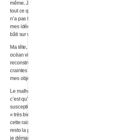
même. J’ai été disciplinée et sévère, écartant de moi
tout ce qui menaçait la réalisation de mes objectifs. Ça
n’a pas toujours été facile de croire au potentiel de
mes idées; pas facile du tout de croire à un concept
bâti sur une montagne de coquilles d’œufs.
Ma tête, certains jours, était aussi démunie qu’un
océan vidé de ses poissons et il fallait chaque fois me
reconstruire. Laver à grand cycle mes doutes et mes
craintes et étendre en plein soleil ma détermination et
mes objectifs.
Le malheur lorsqu’on est le LEADER d’une entreprise
c’est qu’il n’existe pas d’autorité supérieure
susceptible de nous accorder un petit « bravo » ou un
« très bien » entre deux réunions. Peut-être est-ce pour
cette raison que j’avais accroché dans mon premier
resto la photo de mon papa, décédé avant même que
je démarre en affaires. J’avais tellement besoin de ces