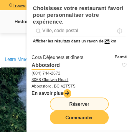
Trouver un restaurant
Choisissez votre restaurant favori
pour personnaliser votre
expérience.
Histoire
Lettre Mme Cora
Nouvelles
Recettes
Localise
Geolocation
Géolocalisation
Afficher les résultats dans un rayon de
km
Fermé
Cora Déjeuners et dîners
Lettre Mme Cora
/
La fabrication d’un CHEF!
Abbotsford
(604) 744-2672
3068 Gladwin Road,
Abbotsford, BC V2T5T5
En savoir plus
Réserver
Commander