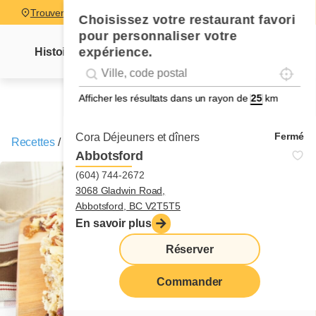
Trouver un restaurant
Choisissez votre restaurant favori
pour personnaliser votre
expérience.
Histoire
Lettre Mme Cora
Nouvelles
Recettes
Localise
Geolocation
Géolocalisation
Afficher les résultats dans un rayon de
km
Fermé
Cora Déjeuners et dîners
Recettes
/
Barres granola
Abbotsford
(604) 744-2672
3068 Gladwin Road,
Abbotsford, BC V2T5T5
En savoir plus
Réserver
Commander