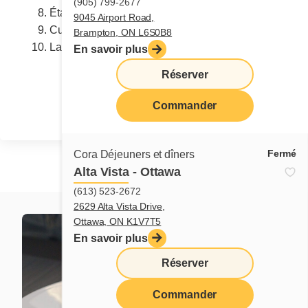
(905) 799-2677
Étaler cette préparation sur le premier mélange
9045 Airport Road,
Cuire au four 25 minutes.
Brampton, ON L6S0B8
Laisser refroidir et couper en barres.
En savoir plus
Réserver
Partager
Commander
Fermé
Cora Déjeuners et dîners
Alta Vista - Ottawa
(613) 523-2672
2629 Alta Vista Drive,
Ottawa, ON K1V7T5
En savoir plus
Réserver
Commander